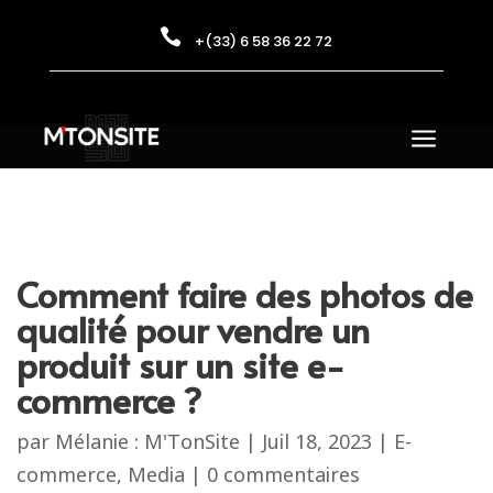

+(33) 6 58 36 22 72
a
Comment faire des photos de
qualité pour vendre un
produit sur un site e-
commerce ?
par
Mélanie : M'TonSite
|
Juil 18, 2023
|
E-
commerce
,
Media
|
0 commentaires